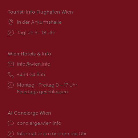
Tourist-Info Flughafen Wien
Ort:
in der Ankunftshalle
Öffnungszeiten:
Täglich 9 - 18 Uhr
Wien Hotels & Info
Email:
info@wien.info
Telefon:
+43-1-24 555
Öffnungszeiten:
Montag - Freitag 9 – 17 Uhr
Feiertags geschlossen
AI Concierge Wien
Ort:
concierge.wien.info
Öffnungszeiten:
Informationen rund um die Uhr