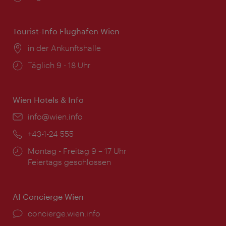
Tourist-Info Flughafen Wien
Ort:
in der Ankunftshalle
Öffnungszeiten:
Täglich 9 - 18 Uhr
Wien Hotels & Info
Email:
info@wien.info
Telefon:
+43-1-24 555
Öffnungszeiten:
Montag - Freitag 9 – 17 Uhr
Feiertags geschlossen
AI Concierge Wien
Ort:
concierge.wien.info