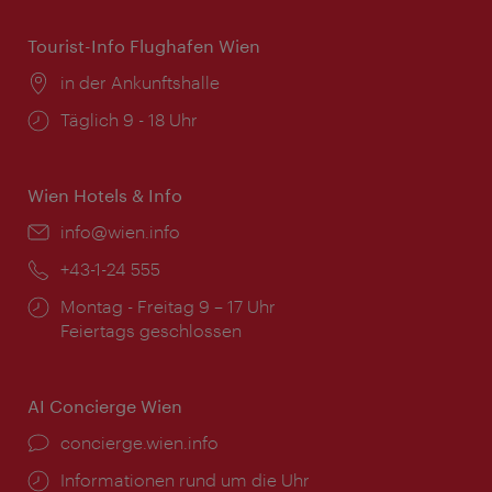
Tourist-Info Flughafen Wien
Ort:
in der Ankunftshalle
Öffnungszeiten:
Täglich 9 - 18 Uhr
Wien Hotels & Info
Email:
info@wien.info
Telefon:
+43-1-24 555
Öffnungszeiten:
Montag - Freitag 9 – 17 Uhr
Feiertags geschlossen
AI Concierge Wien
Ort:
concierge.wien.info
Öffnungszeiten:
Informationen rund um die Uhr