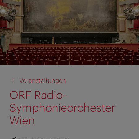
Zurück
Veranstaltungen
zu:
ORF Radio-
Symphonieorchester
Wien