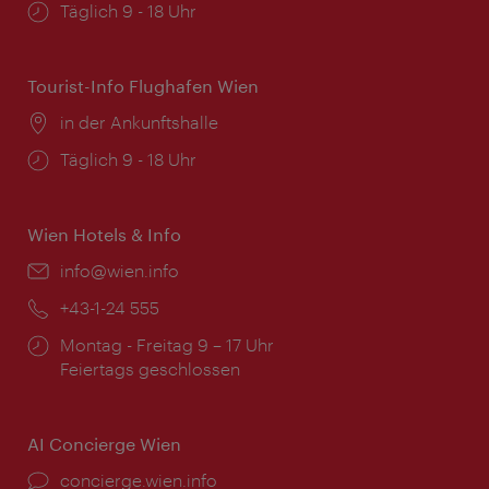
Öffnungszeiten:
Täglich 9 - 18 Uhr
Tourist-Info Flughafen Wien
Ort:
in der Ankunftshalle
Öffnungszeiten:
Täglich 9 - 18 Uhr
Wien Hotels & Info
Email:
info@wien.info
Telefon:
+43-1-24 555
Öffnungszeiten:
Montag - Freitag 9 – 17 Uhr
Feiertags geschlossen
AI Concierge Wien
Ort:
concierge.wien.info