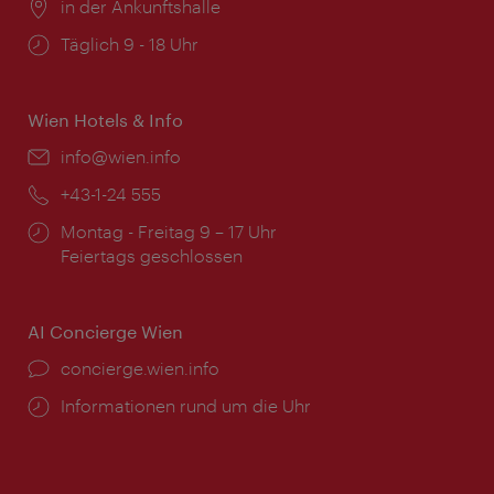
Ort:
in der Ankunftshalle
Öffnungszeiten:
Täglich 9 - 18 Uhr
Wien Hotels & Info
Email:
info@wien.info
Telefon:
+43-1-24 555
Öffnungszeiten:
Montag - Freitag 9 – 17 Uhr
Feiertags geschlossen
AI Concierge Wien
Ort:
concierge.wien.info
Öffnungszeiten:
Informationen rund um die Uhr