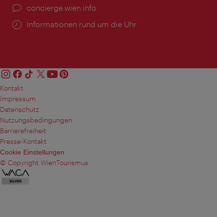
Ort:
concierge.wien.info
Öffnungszeiten:
Informationen rund um die Uhr
Kontakt
Impressum
Datenschutz
Nutzungsbedingungen
Barrierefreiheit
Presse-Kontakt
Cookie Einstellungen
© Copyright WienTourismus