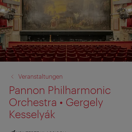
Zurück
Veranstaltungen
zu:
Pannon Philharmonic
Orchestra • Gergely
Kesselyák