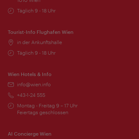
Öffnungszeiten:
Täglich 9 - 18 Uhr
Tourist-Info Flughafen Wien
Ort:
in der Ankunftshalle
Öffnungszeiten:
Täglich 9 - 18 Uhr
Wien Hotels & Info
Email:
info@wien.info
Telefon:
+43-1-24 555
Öffnungszeiten:
Montag - Freitag 9 – 17 Uhr
Feiertags geschlossen
AI Concierge Wien