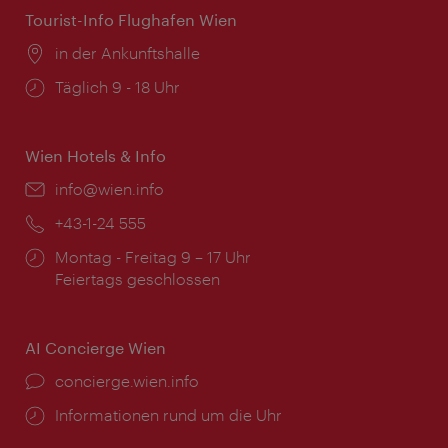
Tourist-Info Flughafen Wien
Ort:
in der Ankunftshalle
Öffnungszeiten:
Täglich 9 - 18 Uhr
Wien Hotels & Info
Email:
info@wien.info
Telefon:
+43-1-24 555
Öffnungszeiten:
Montag - Freitag 9 – 17 Uhr
Feiertags geschlossen
AI Concierge Wien
Ort:
concierge.wien.info
Öffnungszeiten:
Informationen rund um die Uhr