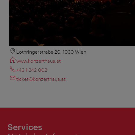
Lothringerstraße 20, 1030 Wien
www.konzerthaus.at
+43 1 242 002
ticket@konzerthaus.at
Services