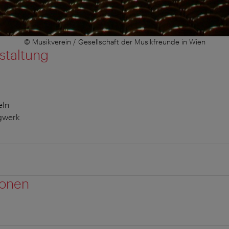
© Musikverein / Gesellschaft der Musikfreunde in Wien
staltung
eln
gwerk
ionen