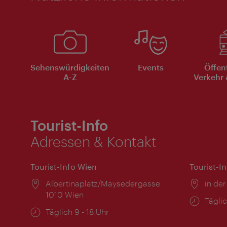
Sehenswürdigkeiten
Events
Öffen
A-Z
Verkehr 
Tourist-Info
Adressen & Kontakt
Tourist-Info Wien
Tourist-I
Ort:
Albertinaplatz/Maysedergasse
Ort:
in der
1010 Wien
Öffnu
Täglic
Öffnungszeiten:
Täglich 9 - 18 Uhr