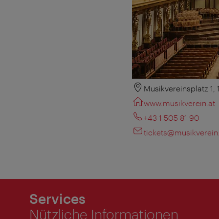
Musikvereinsplatz 1,
www.musikverein.at
+43 1 505 81 90
tickets@musikverein
Services
Nützliche Informationen