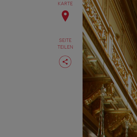
KARTE
SEITE
TEILEN
Seite
teilen