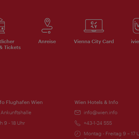
tlicher
Anreise
Vienna City Card
ivi
& Tickets
nfo Flughafen Wien
Wien Hotels & Info
 Ankunftshalle
Email:
info@wien.info
ngszeiten:
h 9 - 18 Uhr
Telefon:
+43-1-24 555
Öffnungszeiten:
Montag - Freitag 9 – 17 