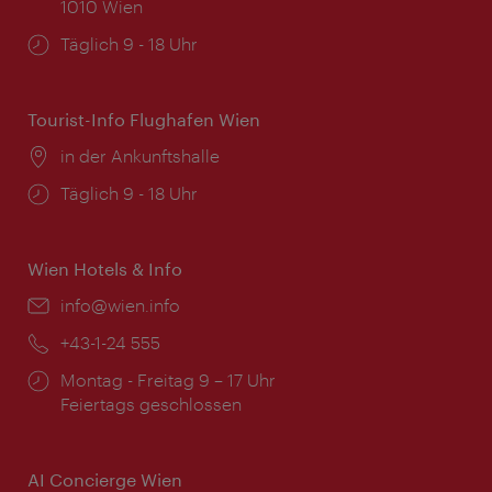
1010 Wien
Öffnungszeiten:
Täglich 9 - 18 Uhr
Tourist-Info Flughafen Wien
Ort:
in der Ankunftshalle
Öffnungszeiten:
Täglich 9 - 18 Uhr
Wien Hotels & Info
Email:
info@wien.info
Telefon:
+43-1-24 555
Öffnungszeiten:
Montag - Freitag 9 – 17 Uhr
Feiertags geschlossen
AI Concierge Wien