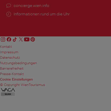
Ort:
concierge.wien.info
Öffnungszeiten:
Informationen rund um die Uhr
Kontakt
Impressum
Datenschutz
Nutzungsbedingungen
Barrierefreiheit
Presse-Kontakt
Cookie Einstellungen
© Copyright WienTourismus