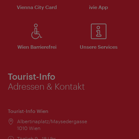
Vienna City Card
ivie App
Wien Barrierefrei
Unsere Services
Tourist-Info
Adressen & Kontakt
Tourist-Info Wien
Ort:
Albertinaplatz/Maysedergasse
1010 Wien
Öffnungszeiten:
Täglich 9 - 18 Uhr