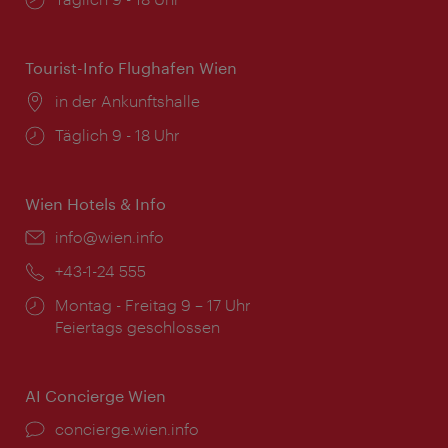
Tourist-Info Flughafen Wien
Ort:
in der Ankunftshalle
Öffnungszeiten:
Täglich 9 - 18 Uhr
Wien Hotels & Info
Email:
info@wien.info
Telefon:
+43-1-24 555
Öffnungszeiten:
Montag - Freitag 9 – 17 Uhr
Feiertags geschlossen
AI Concierge Wien
Ort:
concierge.wien.info