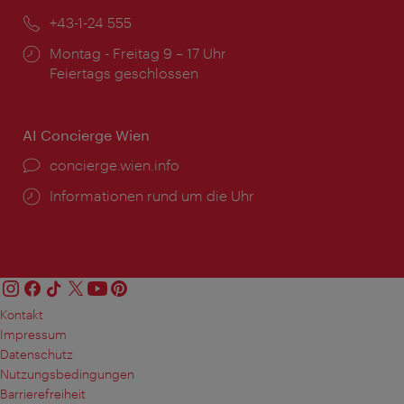
Telefon:
+43-1-24 555
Öffnungszeiten:
Montag - Freitag 9 – 17 Uhr
Feiertags geschlossen
AI Concierge Wien
Ort:
concierge.wien.info
Öffnungszeiten:
Informationen rund um die Uhr
Kontakt
Impressum
Datenschutz
Nutzungsbedingungen
Barrierefreiheit