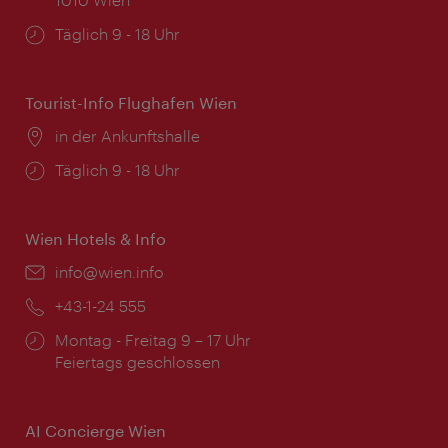
Öffnungszeiten:
Täglich 9 - 18 Uhr
Tourist-Info Flughafen Wien
Ort:
in der Ankunftshalle
Öffnungszeiten:
Täglich 9 - 18 Uhr
Wien Hotels & Info
Email:
info@wien.info
Telefon:
+43-1-24 555
Öffnungszeiten:
Montag - Freitag 9 – 17 Uhr
Feiertags geschlossen
AI Concierge Wien