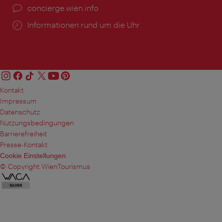
Ort:
concierge.wien.info
Öffnungszeiten:
Informationen rund um die Uhr
Kontakt
Impressum
Datenschutz
Nutzungsbedingungen
Barrierefreiheit
Presse-Kontakt
Cookie Einstellungen
© Copyright WienTourismus