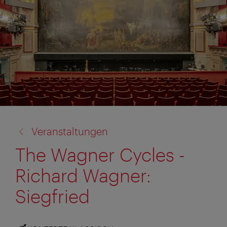
Zurück
Veranstaltungen
zu:
The Wagner Cycles -
Richard Wagner:
Siegfried