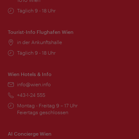
Öffnungszeiten:
Täglich 9 - 18 Uhr
Tourist-Info Flughafen Wien
Ort:
in der Ankunftshalle
Öffnungszeiten:
Täglich 9 - 18 Uhr
Wien Hotels & Info
Email:
info@wien.info
Telefon:
+43-1-24 555
Öffnungszeiten:
Montag - Freitag 9 – 17 Uhr
Feiertags geschlossen
AI Concierge Wien