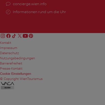
Ort:
concierge.wien.info
Öffnungszeiten:
Informationen rund um die Uhr
Kontakt
Impressum
Datenschutz
Nutzungsbedingungen
Barrierefreiheit
Presse-Kontakt
Cookie Einstellungen
© Copyright WienTourismus