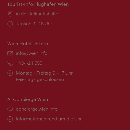
Tourist-Info Flughafen Wien
Ort:
in der Ankunftshalle
Öffnungszeiten:
Täglich 9 - 18 Uhr
Wien Hotels & Info
Email:
info@wien.info
Telefon:
+43-1-24 555
Öffnungszeiten:
Montag - Freitag 9 – 17 Uhr
Feiertags geschlossen
AI Concierge Wien
Ort:
concierge.wien.info
Öffnungszeiten:
Informationen rund um die Uhr