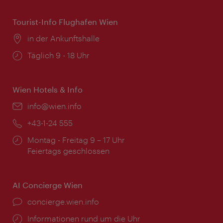
Tourist-Info Flughafen Wien
Ort:
in der Ankunftshalle
Öffnungszeiten:
Täglich 9 - 18 Uhr
Wien Hotels & Info
Email:
info@wien.info
Telefon:
+43-1-24 555
Öffnungszeiten:
Montag - Freitag 9 – 17 Uhr
Feiertags geschlossen
AI Concierge Wien
Ort:
concierge.wien.info
Öffnungszeiten:
Informationen rund um die Uhr