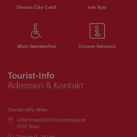
Vienna City Card
ivie App
Wien Barrierefrei
Unsere Services
Tourist-Info
Adressen & Kontakt
Tourist-Info Wien
Ort:
Albertinaplatz/Maysedergasse
1010 Wien
Öffnungszeiten:
Täglich 9 - 18 Uhr