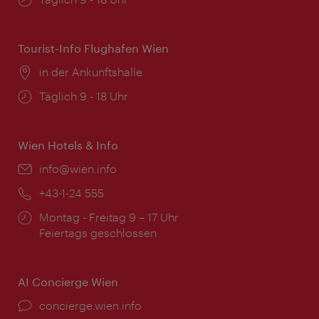
Tourist-Info Flughafen Wien
Ort:
in der Ankunftshalle
Öffnungszeiten:
Täglich 9 - 18 Uhr
Wien Hotels & Info
Email:
info@wien.info
Telefon:
+43-1-24 555
Öffnungszeiten:
Montag - Freitag 9 – 17 Uhr
Feiertags geschlossen
AI Concierge Wien
Ort:
concierge.wien.info