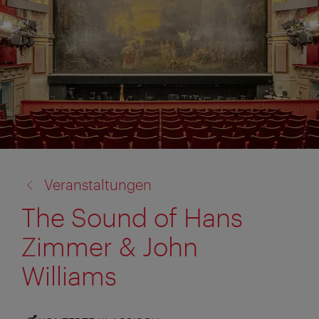
Zurück
Veranstaltungen
zu:
The Sound of Hans
Zimmer & John
Williams