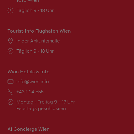
Öffnungszeiten:
Täglich 9 - 18 Uhr
Tourist-Info Flughafen Wien
Ort:
in der Ankunftshalle
Öffnungszeiten:
Täglich 9 - 18 Uhr
Wien Hotels & Info
Email:
info@wien.info
Telefon:
+43-1-24 555
Öffnungszeiten:
Montag - Freitag 9 – 17 Uhr
Feiertags geschlossen
AI Concierge Wien