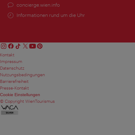
Ort:
concierge.wien.info
Öffnungszeiten:
Informationen rund um die Uhr
Kontakt
Impressum
Datenschutz
Nutzungsbedingungen
Barrierefreiheit
Presse-Kontakt
Cookie Einstellungen
© Copyright WienTourismus