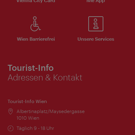
Vienna City Card
ivie App
Wien Barrierefrei
Unsere Services
Tourist-Info
Adressen & Kontakt
Tourist-Info Wien
Ort:
Albertinaplatz/Maysedergasse
1010 Wien
Öffnungszeiten:
Täglich 9 - 18 Uhr