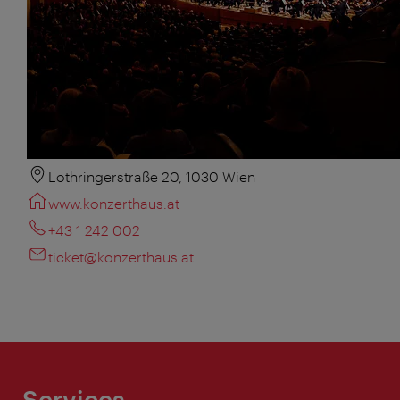
Lothringerstraße 20, 1030 Wien
www.konzerthaus.at
+43 1 242 002
ticket@konzerthaus.at
Services