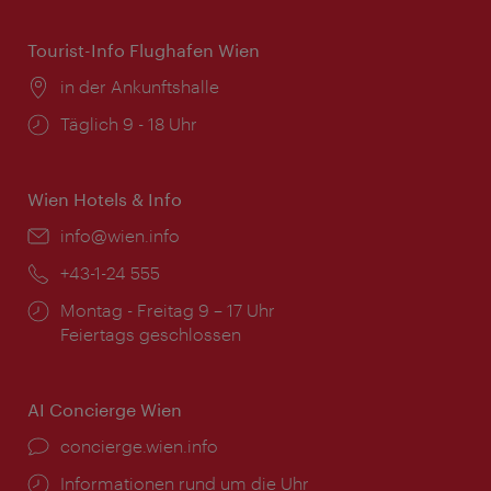
Tourist-Info Flughafen Wien
Ort:
in der Ankunftshalle
Öffnungszeiten:
Täglich 9 - 18 Uhr
Wien Hotels & Info
Email:
info@wien.info
Telefon:
+43-1-24 555
Öffnungszeiten:
Montag - Freitag 9 – 17 Uhr
Feiertags geschlossen
AI Concierge Wien
Ort:
concierge.wien.info
Öffnungszeiten:
Informationen rund um die Uhr