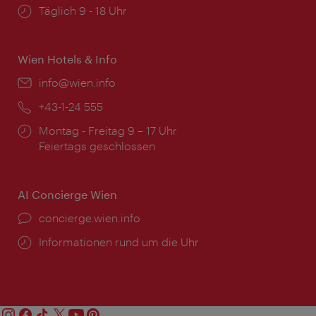
Öffnungszeiten:
Täglich 9 - 18 Uhr
Wien Hotels & Info
Email:
info@wien.info
Telefon:
+43-1-24 555
Öffnungszeiten:
Montag - Freitag 9 – 17 Uhr
Feiertags geschlossen
AI Concierge Wien
Ort:
concierge.wien.info
Öffnungszeiten:
Informationen rund um die Uhr