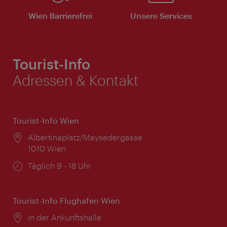
Wien Barrierefrei
Unsere Services
Tourist-Info
Adressen & Kontakt
Tourist-Info Wien
Ort:
Albertinaplatz/Maysedergasse
1010 Wien
Öffnungszeiten:
Täglich 9 - 18 Uhr
Tourist-Info Flughafen Wien
Ort:
in der Ankunftshalle