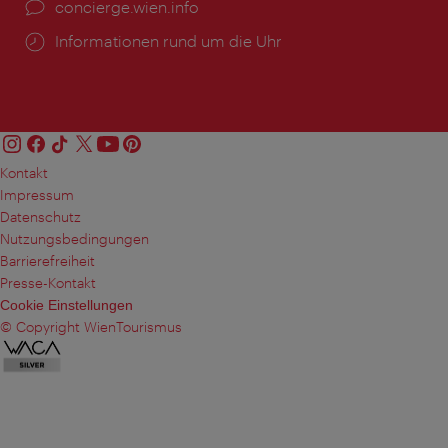
Ort:
concierge.wien.info
Öffnungszeiten:
Informationen rund um die Uhr
Kontakt
Impressum
Datenschutz
Nutzungsbedingungen
Barrierefreiheit
Presse-Kontakt
Cookie Einstellungen
© Copyright WienTourismus