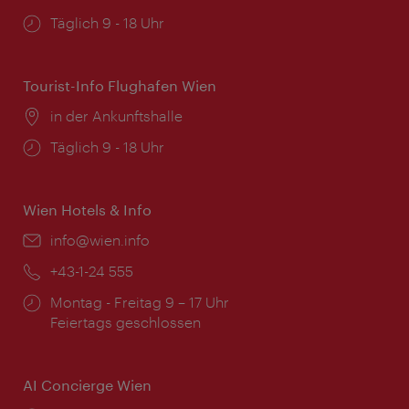
Öffnungszeiten:
Täglich 9 - 18 Uhr
Tourist-Info Flughafen Wien
Ort:
in der Ankunftshalle
Öffnungszeiten:
Täglich 9 - 18 Uhr
Wien Hotels & Info
Email:
info@wien.info
Telefon:
+43-1-24 555
Öffnungszeiten:
Montag - Freitag 9 – 17 Uhr
Feiertags geschlossen
AI Concierge Wien