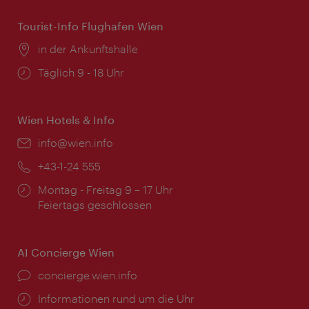
Tourist-Info Flughafen Wien
Ort:
in der Ankunftshalle
Öffnungszeiten:
Täglich 9 - 18 Uhr
Wien Hotels & Info
Email:
info@wien.info
Telefon:
+43-1-24 555
Öffnungszeiten:
Montag - Freitag 9 – 17 Uhr
Feiertags geschlossen
AI Concierge Wien
Ort:
concierge.wien.info
Öffnungszeiten:
Informationen rund um die Uhr