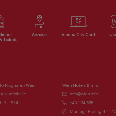
tlicher
Anreise
Vienna City Card
ivi
& Tickets
nfo Flughafen Wien
Wien Hotels & Info
 Ankunftshalle
Email:
info@wien.info
ngszeiten:
h 9 - 18 Uhr
Telefon:
+43-1-24 555
Öffnungszeiten:
Montag - Freitag 9 – 17 