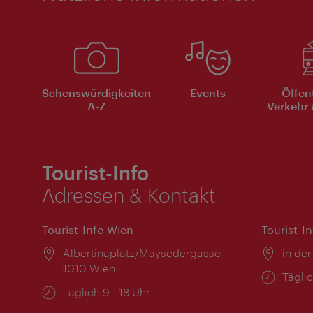
Sehenswürdigkeiten
Events
Öffen
A-Z
Verkehr 
Tourist-Info
Adressen & Kontakt
Tourist-Info Wien
Tourist-I
Ort:
Albertinaplatz/Maysedergasse
Ort:
in der
1010 Wien
Öffnu
Täglic
Öffnungszeiten:
Täglich 9 - 18 Uhr