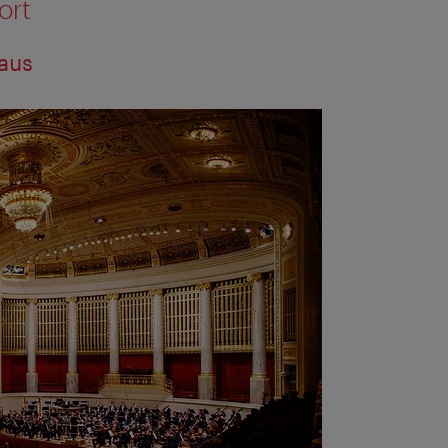
ort
aus