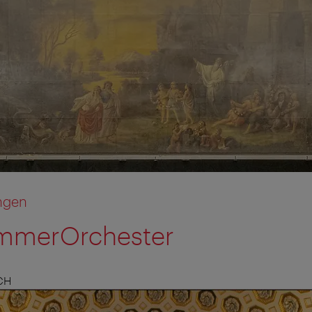
ngen
mmerOrchester
CH