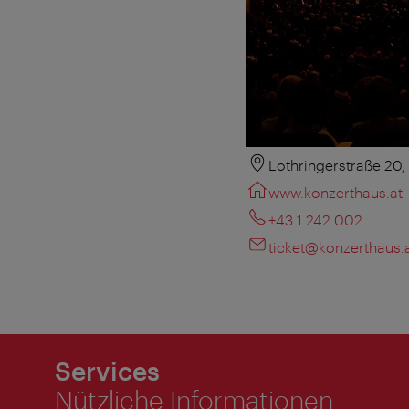
Lothringerstraße 20
www.konzerthaus.at
+43 1 242 002
ticket@konzerthaus.
Services
Nützliche Informationen