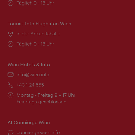
Öffnungszeiten:
Täglich 9 - 18 Uhr
Tourist-Info Flughafen Wien
Ort:
in der Ankunftshalle
Öffnungszeiten:
Täglich 9 - 18 Uhr
Wien Hotels & Info
Email:
info@wien.info
Telefon:
+43-1-24 555
Öffnungszeiten:
Montag - Freitag 9 – 17 Uhr
Feiertags geschlossen
AI Concierge Wien
Ort:
concierge.wien.info