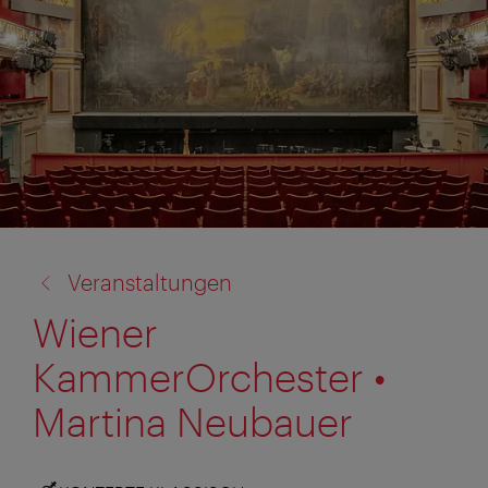
Zurück
Veranstaltungen
zu:
Wiener
KammerOrchester •
Martina Neubauer