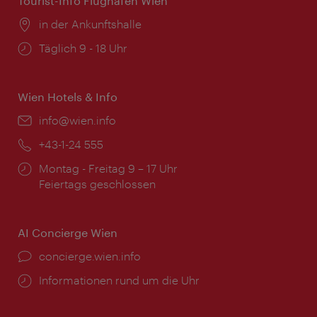
Tourist-Info Flughafen Wien
Ort:
in der Ankunftshalle
Öffnungszeiten:
Täglich 9 - 18 Uhr
Wien Hotels & Info
Email:
info@wien.info
Telefon:
+43-1-24 555
Öffnungszeiten:
Montag - Freitag 9 – 17 Uhr
Feiertags geschlossen
AI Concierge Wien
Ort:
concierge.wien.info
Öffnungszeiten:
Informationen rund um die Uhr