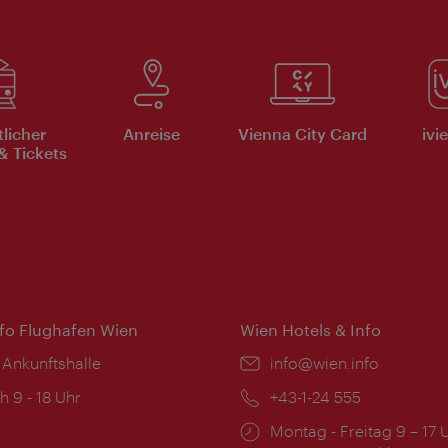
tlicher
Anreise
Vienna City Card
ivi
& Tickets
nfo Flughafen Wien
Wien Hotels & Info
 Ankunftshalle
Email:
info@wien.info
ngszeiten:
h 9 - 18 Uhr
Telefon:
+43-1-24 555
Öffnungszeiten:
Montag - Freitag 9 – 17 