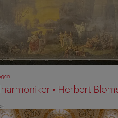
ngen
lharmoniker • Herbert Blom
CH