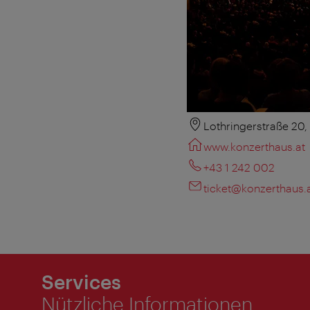
Lothringerstraße 20
www.konzerthaus.at
+43 1 242 002
ticket@konzerthaus.
Services
Nützliche Informationen