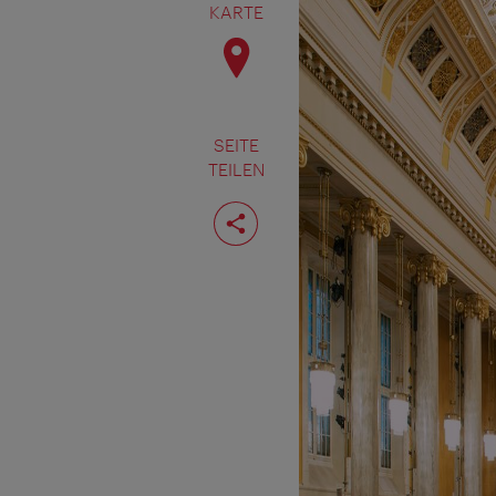
KARTE
SEITE
TEILEN
Seite
teilen