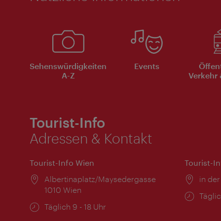
Sehenswürdigkeiten
Events
Öffen
A-Z
Verkehr 
Tourist-Info
Adressen & Kontakt
Tourist-Info Wien
Tourist-I
Ort:
Albertinaplatz/Maysedergasse
Ort:
in der
1010 Wien
Öffnu
Täglic
Öffnungszeiten:
Täglich 9 - 18 Uhr