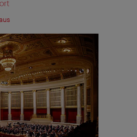
ort
aus