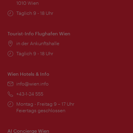
1010 Wien
Öffnungszeiten:
Täglich 9 - 18 Uhr
Tourist-Info Flughafen Wien
Ort:
in der Ankunftshalle
Öffnungszeiten:
Täglich 9 - 18 Uhr
Wien Hotels & Info
Email:
info@wien.info
Telefon:
+43-1-24 555
Öffnungszeiten:
Montag - Freitag 9 – 17 Uhr
Feiertags geschlossen
AI Concierge Wien