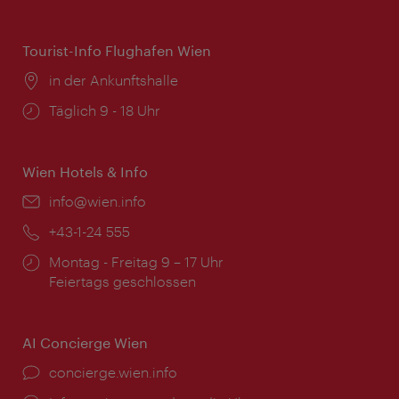
Tourist-Info Flughafen Wien
Ort:
in der Ankunftshalle
Öffnungszeiten:
Täglich 9 - 18 Uhr
Wien Hotels & Info
Email:
info@wien.info
Telefon:
+43-1-24 555
Öffnungszeiten:
Montag - Freitag 9 – 17 Uhr
Feiertags geschlossen
AI Concierge Wien
Ort:
concierge.wien.info