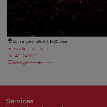
Lothringerstraße 20, 1030 Wien
www.konzerthaus.at
+43 1 242 002
ticket@konzerthaus.at
Services