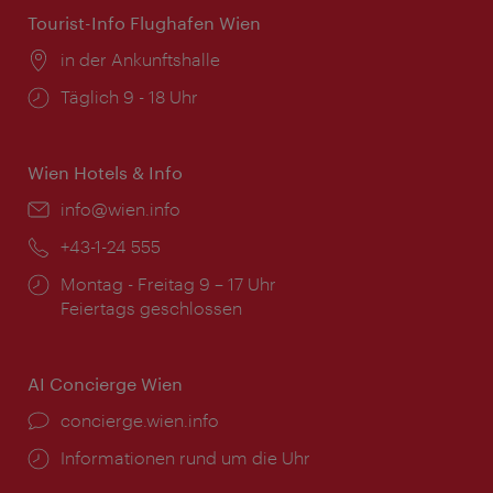
Tourist-Info Flughafen Wien
Ort:
in der Ankunftshalle
Öffnungszeiten:
Täglich 9 - 18 Uhr
Wien Hotels & Info
Email:
info@wien.info
Telefon:
+43-1-24 555
Öffnungszeiten:
Montag - Freitag 9 – 17 Uhr
Feiertags geschlossen
AI Concierge Wien
Ort:
concierge.wien.info
Öffnungszeiten:
Informationen rund um die Uhr