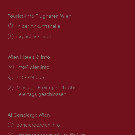
Tourist-Info Flughafen Wien
Ort:
in der Ankunftshalle
Öffnungszeiten:
Täglich 9 - 18 Uhr
Wien Hotels & Info
Email:
info@wien.info
Telefon:
+43-1-24 555
Öffnungszeiten:
Montag - Freitag 9 – 17 Uhr
Feiertags geschlossen
AI Concierge Wien
Ort:
concierge.wien.info
Öffnungszeiten:
Informationen rund um die Uhr