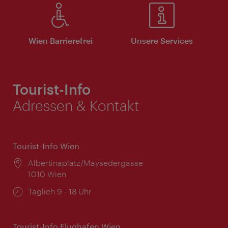
Wien Barrierefrei
Unsere Services
Tourist-Info
Adressen & Kontakt
Tourist-Info Wien
Ort:
Albertinaplatz/Maysedergasse
1010 Wien
Öffnungszeiten:
Täglich 9 - 18 Uhr
Tourist-Info Flughafen Wien