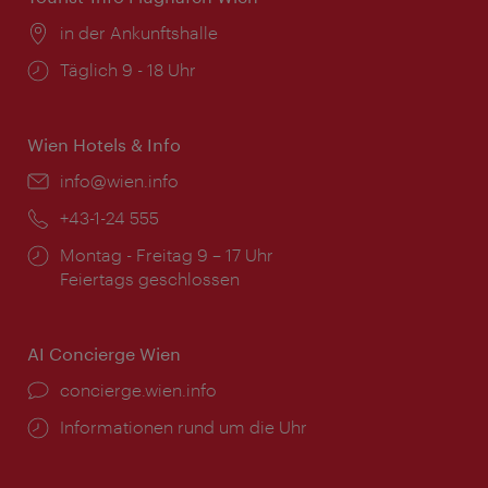
Ort:
in der Ankunftshalle
Öffnungszeiten:
Täglich 9 - 18 Uhr
Wien Hotels & Info
Email:
info@wien.info
Telefon:
+43-1-24 555
Öffnungszeiten:
Montag - Freitag 9 – 17 Uhr
Feiertags geschlossen
AI Concierge Wien
Ort:
concierge.wien.info
Öffnungszeiten:
Informationen rund um die Uhr