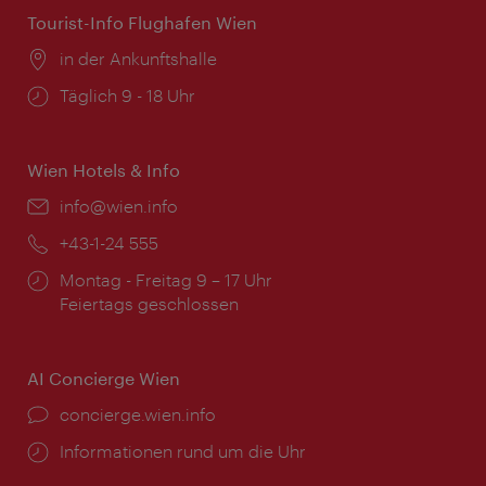
Tourist-Info Flughafen Wien
Ort:
in der Ankunftshalle
Öffnungszeiten:
Täglich 9 - 18 Uhr
Wien Hotels & Info
Email:
info@wien.info
Telefon:
+43-1-24 555
Öffnungszeiten:
Montag - Freitag 9 – 17 Uhr
Feiertags geschlossen
AI Concierge Wien
Ort:
concierge.wien.info
Öffnungszeiten:
Informationen rund um die Uhr