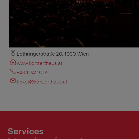
Lothringerstraße 20, 1030 Wien
www.konzerthaus.at
+43 1 242 002
ticket@konzerthaus.at
Services