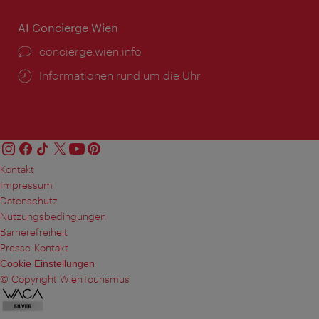
AI Concierge Wien
Ort:
concierge.wien.info
Öffnungszeiten:
Informationen rund um die Uhr
Kontakt
Impressum
Datenschutz
Nutzungsbedingungen
Barrierefreiheit
Presse-Kontakt
Cookie Einstellungen
© Copyright WienTourismus