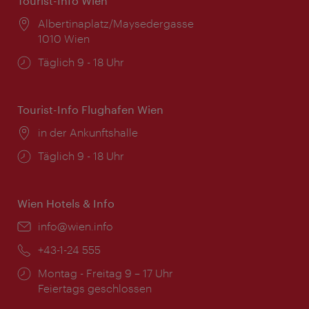
Tourist-Info Wien
Ort:
Albertinaplatz/Maysedergasse
1010 Wien
Öffnungszeiten:
Täglich 9 - 18 Uhr
Tourist-Info Flughafen Wien
Ort:
in der Ankunftshalle
Öffnungszeiten:
Täglich 9 - 18 Uhr
Wien Hotels & Info
Email:
info@wien.info
Telefon:
+43-1-24 555
Öffnungszeiten:
Montag - Freitag 9 – 17 Uhr
Feiertags geschlossen