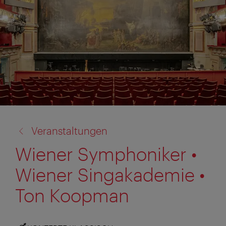
Zurück
Veranstaltungen
zu:
Wiener Symphoniker •
Wiener Singakademie •
Ton Koopman