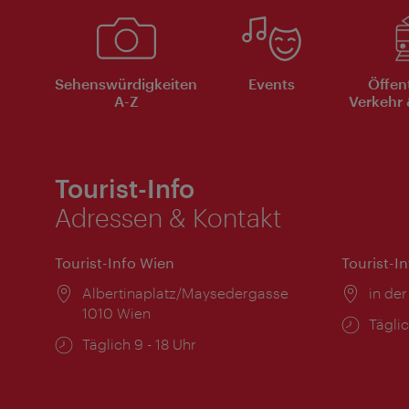
Sehenswürdigkeiten
Events
Öffen
A-Z
Verkehr 
Tourist-Info
Adressen & Kontakt
Tourist-Info Wien
Tourist-I
Ort:
Albertinaplatz/Maysedergasse
Ort:
in der
1010 Wien
Öffnu
Täglic
Öffnungszeiten:
Täglich 9 - 18 Uhr