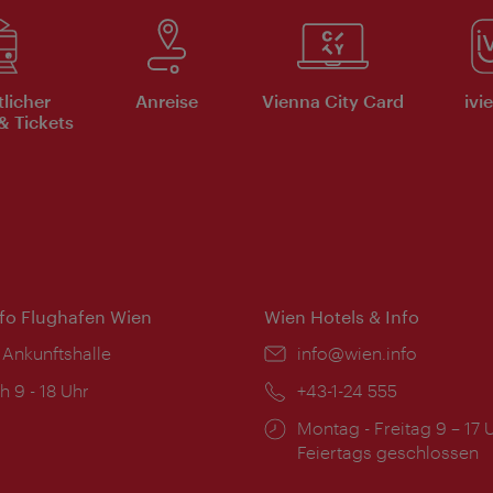
tlicher
Anreise
Vienna City Card
ivi
& Tickets
nfo Flughafen Wien
Wien Hotels & Info
 Ankunftshalle
Email:
info@wien.info
ngszeiten:
h 9 - 18 Uhr
Telefon:
+43-1-24 555
Öffnungszeiten:
Montag - Freitag 9 – 17 
Feiertags geschlossen