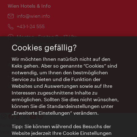
Wien Hotels & Info
Email:
info@wien.info
Telefon:
+43-1-24 555
Öffnungszeiten:
Montag - Freitag 9 – 17 Uhr
Feiertags geschlossen
Cookies gefällig?
Wir möchten Ihnen natürlich nicht auf den
AI Concierge Wien
Keks gehen. Aber so genannte “Cookies” sind
notwendig, um Ihnen den bestmöglichen
Ort:
concierge.wien.info
Service zu bieten und die Funktion der
Öffnungszeiten:
Informationen rund um die Uhr
Websites und Auswertungen sowie auf Ihre
Interessen zugeschnittene Inhalte zu
ermöglichen. Sollten Sie dies nicht wünschen,
können Sie die Standardeinstellungen unter
„Erweiterte Einstellungen“ verändern.
Kontakt
Tipp: Sie können während des Besuchs der
Impressum
Website jederzeit Ihre Cookie Einstellungen