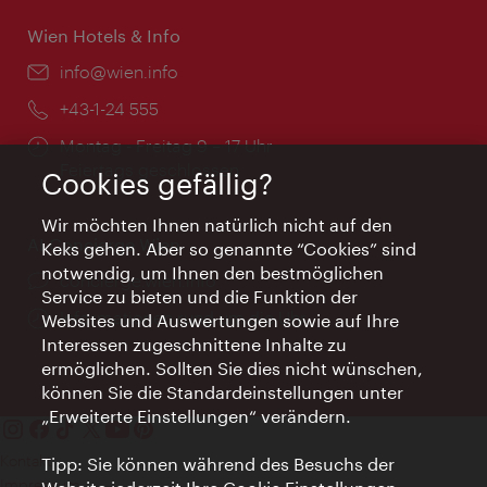
Wien Hotels & Info
Email:
info@wien.info
Telefon:
+43-1-24 555
Öffnungszeiten:
Montag - Freitag 9 – 17 Uhr
Feiertags geschlossen
Cookies gefällig?
Wir möchten Ihnen natürlich nicht auf den
AI Concierge Wien
Keks gehen. Aber so genannte “Cookies” sind
notwendig, um Ihnen den bestmöglichen
Ort:
concierge.wien.info
Service zu bieten und die Funktion der
Öffnungszeiten:
Informationen rund um die Uhr
Websites und Auswertungen sowie auf Ihre
Interessen zugeschnittene Inhalte zu
ermöglichen. Sollten Sie dies nicht wünschen,
können Sie die Standardeinstellungen unter
„Erweiterte Einstellungen“ verändern.
Kontakt
Tipp: Sie können während des Besuchs der
Impressum