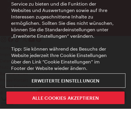
Service zu bieten und die Funktion der
Öffnungszeiten:
Informationen rund um die Uhr
Websites und Auswertungen sowie auf Ihre
Interessen zugeschnittene Inhalte zu
ermöglichen. Sollten Sie dies nicht wünschen,
können Sie die Standardeinstellungen unter
„Erweiterte Einstellungen“ verändern.
Kontakt
Tipp: Sie können während des Besuchs der
Impressum
Website jederzeit Ihre Cookie Einstellungen
Datenschutz
über den Link “Cookie Einstellungen” im
Nutzungsbedingungen
Footer der Website wieder ändern.
Barrierefreiheit
Presse-Kontakt
ERWEITERTE EINSTELLUNGEN
Cookie Einstellungen
© Copyright WienTourismus
ivie - Die offizielle City Guide App
ALLE COOKIES AKZEPTIEREN
Schlie