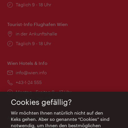
Öffnungszeiten:
Täglich 9 - 18 Uhr
Tourist-Info Flughafen Wien
Ort:
in der Ankunftshalle
Öffnungszeiten:
Täglich 9 - 18 Uhr
Wien Hotels & Info
Email:
info@wien.info
Telefon:
+43-1-24 555
Öffnungszeiten:
Montag - Freitag 9 – 17 Uhr
Feiertags geschlossen
Cookies gefällig?
Wir möchten Ihnen natürlich nicht auf den
AI Concierge Wien
Keks gehen. Aber so genannte “Cookies” sind
notwendig, um Ihnen den bestmöglichen
Ort:
concierge.wien.info