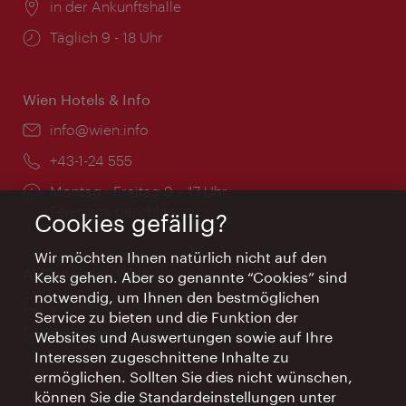
Ort:
in der Ankunftshalle
Öffnungszeiten:
Täglich 9 - 18 Uhr
Wien Hotels & Info
Email:
info@wien.info
Telefon:
+43-1-24 555
Öffnungszeiten:
Montag - Freitag 9 – 17 Uhr
Feiertags geschlossen
Cookies gefällig?
Wir möchten Ihnen natürlich nicht auf den
AI Concierge Wien
Keks gehen. Aber so genannte “Cookies” sind
notwendig, um Ihnen den bestmöglichen
Ort:
concierge.wien.info
Service zu bieten und die Funktion der
Öffnungszeiten:
Informationen rund um die Uhr
Websites und Auswertungen sowie auf Ihre
Interessen zugeschnittene Inhalte zu
ermöglichen. Sollten Sie dies nicht wünschen,
können Sie die Standardeinstellungen unter