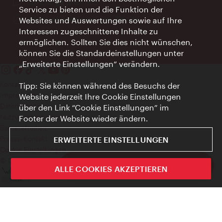
Ort:
concierge.wien.info
Service zu bieten und die Funktion der
Öffnungszeiten:
Informationen rund um die Uhr
Websites und Auswertungen sowie auf Ihre
Interessen zugeschnittene Inhalte zu
ermöglichen. Sollten Sie dies nicht wünschen,
können Sie die Standardeinstellungen unter
„Erweiterte Einstellungen“ verändern.
Kontakt
Tipp: Sie können während des Besuchs der
Impressum
Website jederzeit Ihre Cookie Einstellungen
Datenschutz
über den Link “Cookie Einstellungen” im
Nutzungsbedingungen
Footer der Website wieder ändern.
Barrierefreiheit
Presse-Kontakt
ERWEITERTE EINSTELLUNGEN
Cookie Einstellungen
© Copyright WienTourismus
ivie - Die offizielle City Guide App
ALLE COOKIES AKZEPTIEREN
Schlie