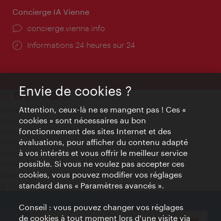
Concierge IA Vienne
Ort:
concierge.vienna.info
Öffnungszeiten:
Informations 24 heures sur 24
Envie de cookies ?
Attention, ceux-là ne se mangent pas ! Ces «
Contact
cookies » sont nécessaires au bon
Mentions obligatoires
fonctionnement des sites Internet et des
Charte sur le respect de la vie privée
évaluations, pour afficher du contenu adapté
Terms of Use
à vos intérêts et vous offrir le meilleur service
Accessibilité
possible. Si vous ne voulez pas accepter ces
Contact presse
cookies, vous pouvez modifier vos réglages
Paramètres de cookies
standard dans « Paramètres avancés ».
© Copyright WienTourismus
Conseil : vous pouvez changer vos réglages
de cookies à tout moment lors d'une visite via