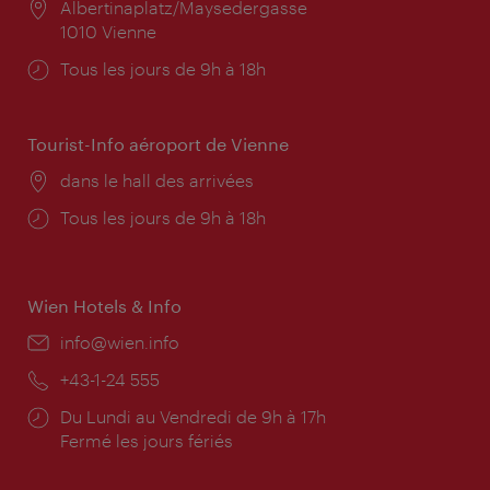
Lieu:
Albertinaplatz/Maysedergasse
1010 Vienne
Horaires
Tous les jours de 9h à 18h
d'ouverture:
Tourist-Info aéroport de Vienne
Lieu:
dans le hall des arrivées
Horaires
Tous les jours de 9h à 18h
d'ouverture:
Wien Hotels & Info
E-
info@wien.info
mail:
Téléphone:
+43-1-24 555
Horaires
Du Lundi au Vendredi de 9h à 17h
d'ouverture:
Fermé les jours fériés