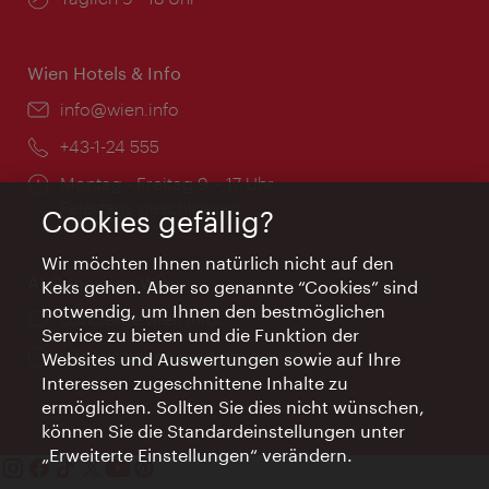
Wien Hotels & Info
Email:
info@wien.info
Telefon:
+43-1-24 555
Öffnungszeiten:
Montag - Freitag 9 – 17 Uhr
Feiertags geschlossen
Cookies gefällig?
Wir möchten Ihnen natürlich nicht auf den
AI Concierge Wien
Keks gehen. Aber so genannte “Cookies” sind
notwendig, um Ihnen den bestmöglichen
Ort:
concierge.wien.info
Service zu bieten und die Funktion der
Öffnungszeiten:
Informationen rund um die Uhr
Websites und Auswertungen sowie auf Ihre
Interessen zugeschnittene Inhalte zu
ermöglichen. Sollten Sie dies nicht wünschen,
können Sie die Standardeinstellungen unter
„Erweiterte Einstellungen“ verändern.