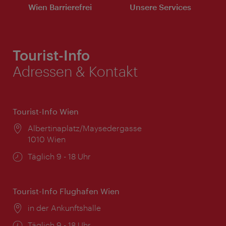
Wien Barrierefrei
Unsere Services
Tourist-Info
Adressen & Kontakt
Tourist-Info Wien
Ort:
Albertinaplatz/Maysedergasse
1010 Wien
Öffnungszeiten:
Täglich 9 - 18 Uhr
Tourist-Info Flughafen Wien
Ort:
in der Ankunftshalle
Öffnungszeiten:
Täglich 9 - 18 Uhr