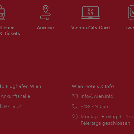
tlicher
Anreise
Vienna City Card
ivi
& Tickets
nfo Flughafen Wien
Wien Hotels & Info
 Ankunftshalle
Email:
info@wien.info
ngszeiten:
h 9 - 18 Uhr
Telefon:
+43-1-24 555
Öffnungszeiten:
Montag - Freitag 9 – 17 
Feiertags geschlossen