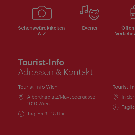
Sehenswürdigkeiten
Events
Öffen
A-Z
Verkehr 
Tourist-Info
Adressen & Kontakt
Tourist-Info Wien
Tourist-I
Ort:
Albertinaplatz/Maysedergasse
Ort:
in der
1010 Wien
Öffnu
Täglic
Öffnungszeiten:
Täglich 9 - 18 Uhr