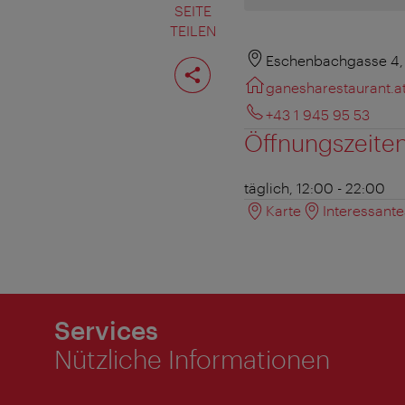
SEITE
TEILEN
Seite
Eschenbachgasse 4,
teilen
ganesharestaurant.a
+43 1 945 95 53
Öffnungszeite
täglich, 12:00 - 22:00
Karte
Interessant
Services
Nützliche Informationen