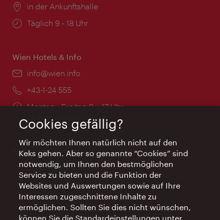
Ort:
in der Ankunftshalle
Öffnungszeiten:
Täglich 9 - 18 Uhr
Wien Hotels & Info
Email:
info@wien.info
Telefon:
+43-1-24 555
Öffnungszeiten:
Montag - Freitag 9 – 17 Uhr
Feiertags geschlossen
Cookies gefällig?
Wir möchten Ihnen natürlich nicht auf den
AI Concierge Wien
Keks gehen. Aber so genannte “Cookies” sind
notwendig, um Ihnen den bestmöglichen
Ort:
concierge.wien.info
Service zu bieten und die Funktion der
Öffnungszeiten:
Informationen rund um die Uhr
Websites und Auswertungen sowie auf Ihre
Interessen zugeschnittene Inhalte zu
ermöglichen. Sollten Sie dies nicht wünschen,
können Sie die Standardeinstellungen unter