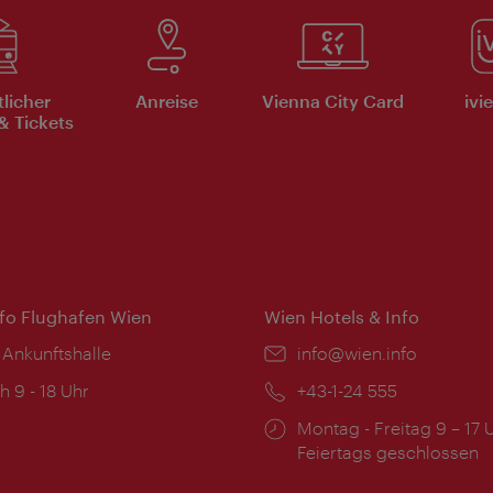
tlicher
Anreise
Vienna City Card
ivi
& Tickets
nfo Flughafen Wien
Wien Hotels & Info
 Ankunftshalle
Email:
info@wien.info
ngszeiten:
h 9 - 18 Uhr
Telefon:
+43-1-24 555
Öffnungszeiten:
Montag - Freitag 9 – 17 
Feiertags geschlossen