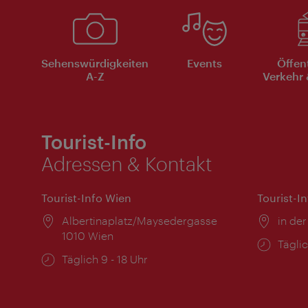
Sehenswürdigkeiten
Events
Öffen
A-Z
Verkehr 
Tourist-Info
Adressen & Kontakt
Tourist-Info Wien
Tourist-I
Ort:
Albertinaplatz/Maysedergasse
Ort:
in der
1010 Wien
Öffnu
Täglic
Öffnungszeiten:
Täglich 9 - 18 Uhr