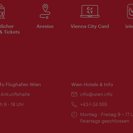
tlicher
Anreise
Vienna City Card
ivi
& Tickets
nfo Flughafen Wien
Wien Hotels & Info
 Ankunftshalle
Email:
info@wien.info
ngszeiten:
h 9 - 18 Uhr
Telefon:
+43-1-24 555
Öffnungszeiten:
Montag - Freitag 9 – 17 
Feiertags geschlossen