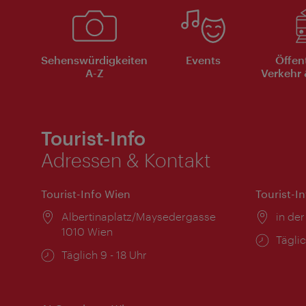
Sehenswürdigkeiten
Events
Öffen
A-Z
Verkehr 
Tourist-Info
Adressen & Kontakt
Tourist-Info Wien
Tourist-I
Ort:
Albertinaplatz/Maysedergasse
Ort:
in der
1010 Wien
Öffnu
Täglic
Öffnungszeiten:
Täglich 9 - 18 Uhr