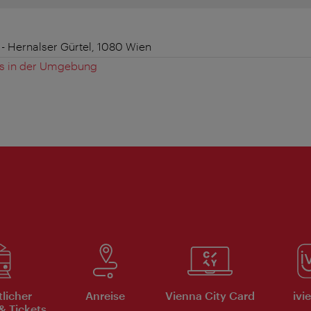
 - Hernalser Gürtel, 1080 Wien
es in der Umgebung
tlicher
Anreise
Vienna City Card
ivi
& Tickets