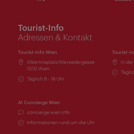
Tourist-Info
Adressen & Kontakt
Tourist-Info Wien
Tourist-I
Ort:
Albertinaplatz/Maysedergasse
Ort:
in der
1010 Wien
Öffnu
Täglic
Öffnungszeiten:
Täglich 9 - 18 Uhr
AI Concierge Wien
Ort:
concierge.wien.info
Öffnungszeiten:
Informationen rund um die Uhr