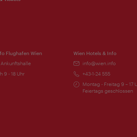
nfo Flughafen Wien
Wien Hotels & Info
 Ankunftshalle
Email:
info@wien.info
ngszeiten:
h 9 - 18 Uhr
Telefon:
+43-1-24 555
Öffnungszeiten:
Montag - Freitag 9 – 17 
Feiertags geschlossen