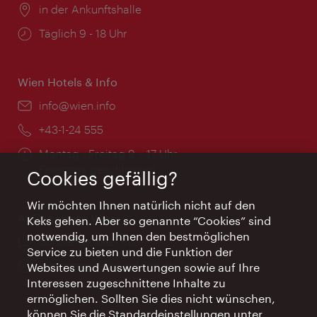
Ort:
in der Ankunftshalle
Öffnungszeiten:
Täglich 9 - 18 Uhr
Wien Hotels & Info
Email:
info@wien.info
Telefon:
+43-1-24 555
Öffnungszeiten:
Montag - Freitag 9 – 17 Uhr
Feiertags geschlossen
Cookies gefällig?
Wir möchten Ihnen natürlich nicht auf den
AI Concierge Wien
Keks gehen. Aber so genannte “Cookies” sind
notwendig, um Ihnen den bestmöglichen
Ort:
concierge.wien.info
Service zu bieten und die Funktion der
Öffnungszeiten:
Informationen rund um die Uhr
Websites und Auswertungen sowie auf Ihre
Interessen zugeschnittene Inhalte zu
ermöglichen. Sollten Sie dies nicht wünschen,
können Sie die Standardeinstellungen unter