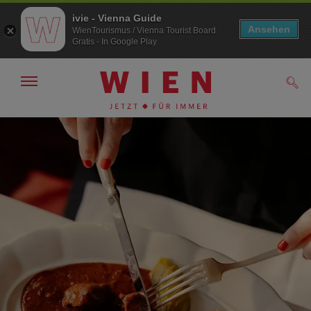
ivie - Vienna Guide
Ansehen
WienTourismus / Vienna Tourist Board
Gratis - In Google Play
Navigation
Such
anzeigen/
ausblenden
Zur
Zum
Navigation
Inhalt