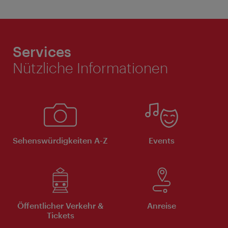
Services
Nützliche Informationen
ivie - Die offizielle City Guide App
Schlie
Sehenswürdigkeiten A-Z
Events
Öffentlicher Verkehr &
Anreise
Tickets