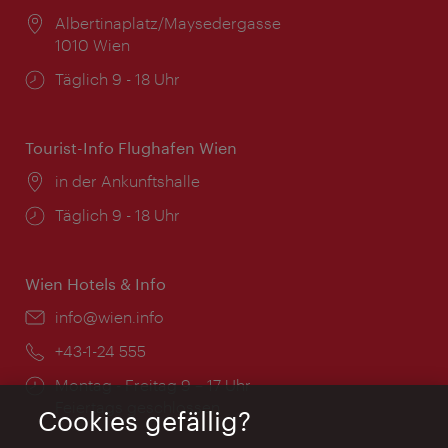
Ort:
Albertinaplatz/Maysedergasse
1010 Wien
Öffnungszeiten:
Täglich 9 - 18 Uhr
Tourist-Info Flughafen Wien
Ort:
in der Ankunftshalle
Öffnungszeiten:
Täglich 9 - 18 Uhr
Wien Hotels & Info
Email:
info@wien.info
Telefon:
+43-1-24 555
Öffnungszeiten:
Montag - Freitag 9 – 17 Uhr
Feiertags geschlossen
Cookies gefällig?