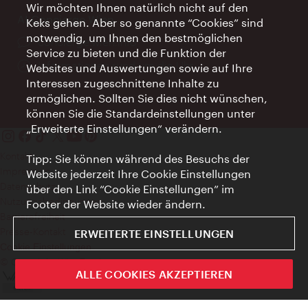
Wir möchten Ihnen natürlich nicht auf den
AI Concierge Wien
Keks gehen. Aber so genannte “Cookies” sind
notwendig, um Ihnen den bestmöglichen
Ort:
concierge.wien.info
Service zu bieten und die Funktion der
Öffnungszeiten:
Informationen rund um die Uhr
Websites und Auswertungen sowie auf Ihre
Interessen zugeschnittene Inhalte zu
ermöglichen. Sollten Sie dies nicht wünschen,
können Sie die Standardeinstellungen unter
„Erweiterte Einstellungen“ verändern.
Kontakt
Tipp: Sie können während des Besuchs der
Impressum
Website jederzeit Ihre Cookie Einstellungen
Datenschutz
über den Link “Cookie Einstellungen” im
Nutzungsbedingungen
Footer der Website wieder ändern.
Barrierefreiheit
Presse-Kontakt
ERWEITERTE EINSTELLUNGEN
Cookie Einstellungen
© Copyright WienTourismus
ALLE COOKIES AKZEPTIEREN