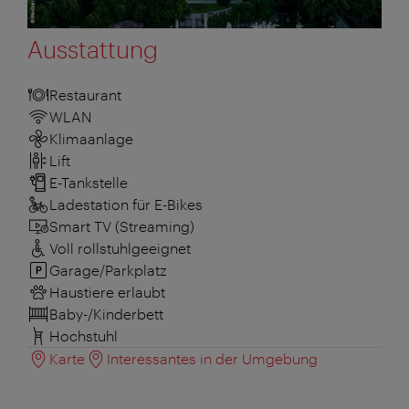
Ausstattung
Restaurant
WLAN
Klimaanlage
Lift
E-Tankstelle
Ladestation für E-Bikes
Smart TV (Streaming)
Voll rollstuhlgeeignet
Garage/Parkplatz
Haustiere erlaubt
Baby-/Kinderbett
Hochstuhl
Karte
Interessantes in der Umgebung