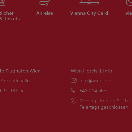
tlicher
Anreise
Vienna City Card
ivi
& Tickets
nfo Flughafen Wien
Wien Hotels & Info
 Ankunftshalle
Email:
info@wien.info
ngszeiten:
h 9 - 18 Uhr
Telefon:
+43-1-24 555
Öffnungszeiten:
Montag - Freitag 9 – 17 
Feiertags geschlossen