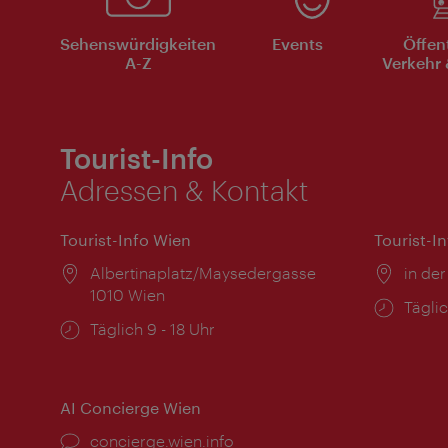
Sehenswürdigkeiten
Events
Öffen
A-Z
Verkehr 
Tourist-Info
Adressen & Kontakt
Tourist-Info Wien
Tourist-I
Ort:
Albertinaplatz/Maysedergasse
Ort:
in der
1010 Wien
Öffnu
Täglic
Öffnungszeiten:
Täglich 9 - 18 Uhr
AI Concierge Wien
Ort:
concierge.wien.info