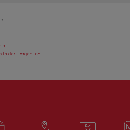
ien
.at
es in der Umgebung