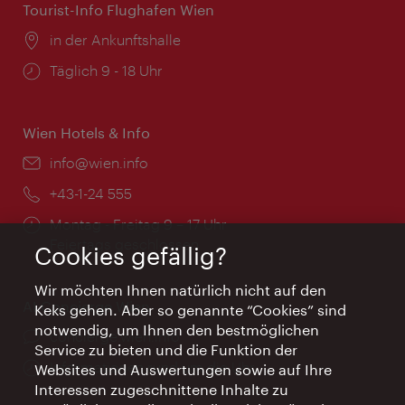
Tourist-Info Flughafen Wien
Ort:
in der Ankunftshalle
Öffnungszeiten:
Täglich 9 - 18 Uhr
Wien Hotels & Info
Email:
info@wien.info
Telefon:
+43-1-24 555
Öffnungszeiten:
Montag - Freitag 9 – 17 Uhr
Feiertags geschlossen
Cookies gefällig?
Wir möchten Ihnen natürlich nicht auf den
AI Concierge Wien
Keks gehen. Aber so genannte “Cookies” sind
notwendig, um Ihnen den bestmöglichen
Ort:
concierge.wien.info
Service zu bieten und die Funktion der
Öffnungszeiten:
Informationen rund um die Uhr
Websites und Auswertungen sowie auf Ihre
Interessen zugeschnittene Inhalte zu