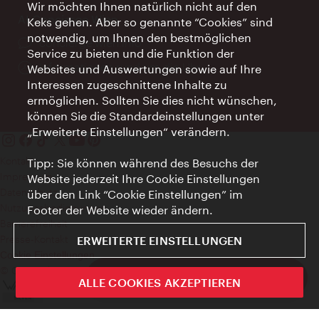
Wir möchten Ihnen natürlich nicht auf den
AI Concierge Wien
Keks gehen. Aber so genannte “Cookies” sind
notwendig, um Ihnen den bestmöglichen
Ort:
concierge.wien.info
Service zu bieten und die Funktion der
Öffnungszeiten:
Informationen rund um die Uhr
Websites und Auswertungen sowie auf Ihre
Interessen zugeschnittene Inhalte zu
ermöglichen. Sollten Sie dies nicht wünschen,
können Sie die Standardeinstellungen unter
„Erweiterte Einstellungen“ verändern.
Kontakt
Tipp: Sie können während des Besuchs der
Impressum
Website jederzeit Ihre Cookie Einstellungen
Datenschutz
über den Link “Cookie Einstellungen” im
Nutzungsbedingungen
Footer der Website wieder ändern.
Barrierefreiheit
Presse-Kontakt
ERWEITERTE EINSTELLUNGEN
Cookie Einstellungen
© Copyright WienTourismus
ivie - Die offizielle City Guide App
ALLE COOKIES AKZEPTIEREN
Schlie