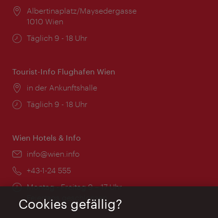
Ort:
Albertinaplatz/Maysedergasse
1010 Wien
Öffnungszeiten:
Täglich 9 - 18 Uhr
Tourist-Info Flughafen Wien
Ort:
in der Ankunftshalle
Öffnungszeiten:
Täglich 9 - 18 Uhr
Wien Hotels & Info
Email:
info@wien.info
Telefon:
+43-1-24 555
Öffnungszeiten:
Montag - Freitag 9 – 17 Uhr
Feiertags geschlossen
Cookies gefällig?