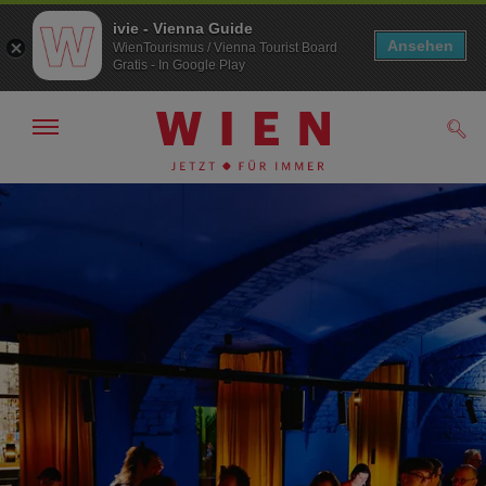
ivie - Vienna Guide
Ansehen
WienTourismus / Vienna Tourist Board
Gratis - In Google Play
Navigation
Such
anzeigen/
ausblenden
Zur
Zum
Navigation
Inhalt